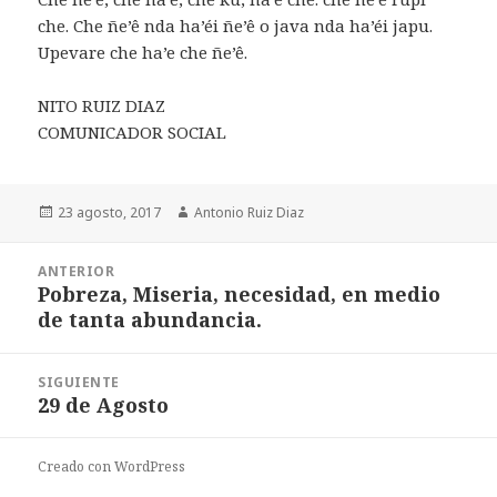
che. Che ñe’ê nda ha’éi ñe’ê o java nda ha’éi japu.
Upevare che ha’e che ñe’ê.
NITO RUIZ DIAZ
COMUNICADOR SOCIAL
Publicado
Autor
23 agosto, 2017
Antonio Ruiz Diaz
el
Navegación
ANTERIOR
de
Pobreza, Miseria, necesidad, en medio
Entrada
entradas
de tanta abundancia.
anterior:
SIGUIENTE
29 de Agosto
Entrada
siguiente:
Creado con WordPress