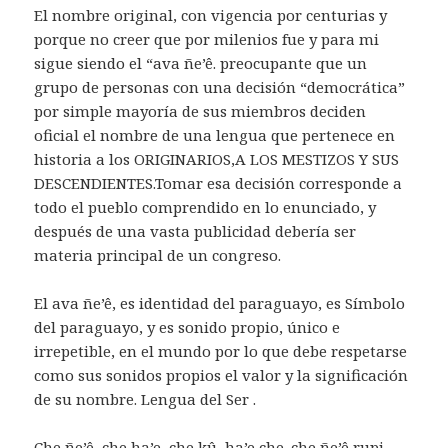
El nombre original, con vigencia por centurias y
porque no creer que por milenios fue y para mi
sigue siendo el “ava ñe’ê. preocupante que un
grupo de personas con una decisión “democrática”
por simple mayoría de sus miembros deciden
oficial el nombre de una lengua que pertenece en
historia a los ORIGINARIOS,A LOS MESTIZOS Y SUS
DESCENDIENTES.Tomar esa decisión corresponde a
todo el pueblo comprendido en lo enunciado, y
después de una vasta publicidad debería ser
materia principal de un congreso.
El ava ñe’ê, es identidad del paraguayo, es Símbolo
del paraguayo, y es sonido propio, único e
irrepetible, en el mundo por lo que debe respetarse
como sus sonidos propios el valor y la significación
de su nombre. Lengua del Ser .
Che ñe’ê, che ha’e, che kû, ha’e che. che ñe’ê rupi