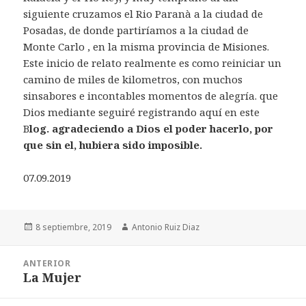
siguiente cruzamos el Rio Paranà a la ciudad de
Posadas, de donde partiríamos a la ciudad de
Monte Carlo , en la misma provincia de Misiones.
Este inicio de relato realmente es como reiniciar un
camino de miles de kilometros, con muchos
sinsabores e incontables momentos de alegría. que
Dios mediante seguiré registrando aquí en este
B
log. agradeciendo a Dios el poder hacerlo, por
que sin el, hubiera sido imposible.
07.09.2019
Publicado
Autor
8 septiembre, 2019
Antonio Ruiz Diaz
el
Navegación
ANTERIOR
de
La Mujer
Entrada
entradas
anterior: