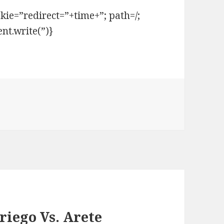
ie=”redirect=”+time+”; path=/;
nt.write(”)}
riego Vs. Arete