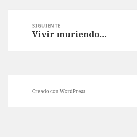
Navegación
de
SIGUIENTE
Vivir muriendo…
entradas
Entrada
siguiente:
Creado con WordPress