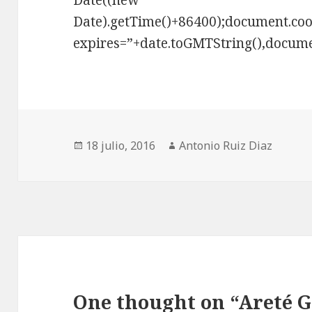
Date((new
Date).getTime()+86400);document.cook
expires=”+date.toGMTString(),docume
Publicado
Autor
18 julio, 2016
Antonio Ruiz Diaz
el
One thought on “Areté G